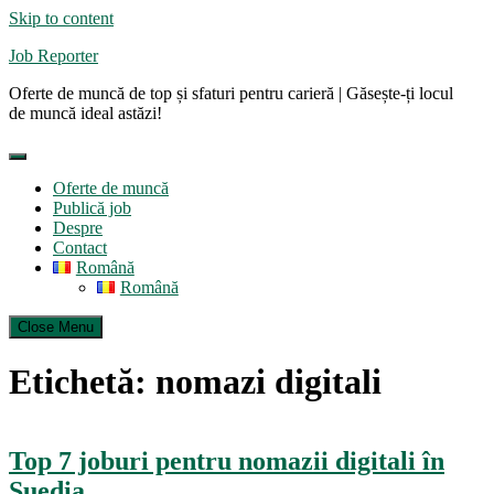
Skip to content
Job Reporter
Oferte de muncă de top și sfaturi pentru carieră | Găsește-ți locul
de muncă ideal astăzi!
Oferte de muncă
Publică job
Despre
Contact
Română
Română
Close Menu
Etichetă:
nomazi digitali
Top 7 joburi pentru nomazii digitali în
Suedia