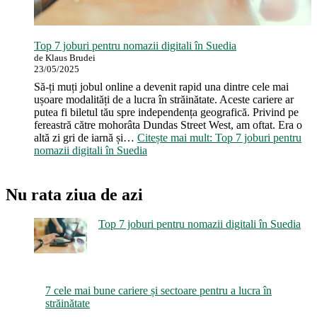
Top 7 joburi pentru nomazii digitali în Suedia
de Klaus Brudei
23/05/2025
Să-ți muți jobul online a devenit rapid una dintre cele mai
ușoare modalități de a lucra în străinătate. Aceste cariere ar
putea fi biletul tău spre independența geografică. Privind pe
fereastră către mohorâta Dundas Street West, am oftat. Era o
altă zi gri de iarnă și…
Citește mai mult
: Top 7 joburi pentru
nomazii digitali în Suedia
Nu rata ziua de azi
Top 7 joburi pentru nomazii digitali în Suedia
7 cele mai bune cariere și sectoare pentru a lucra în
străinătate