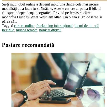
Să-ți muți jobul online a devenit rapid una dintre cele mai ușoare
modalități de a lucra în străinătate. Aceste cariere ar putea fi biletul
tău spre independența geografică. Privind pe fereastră către
mohorâta Dundas Street West, am oftat. Era o altă zi gri de iarnă și
părea că...
Tagged
cariere online
,
freelancing internațional
,
locuri de muncă
flexibile
,
muncă remote
,
nomazi digitali
Postare recomandată