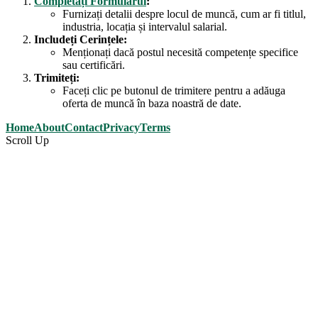
Completați Formularul
:
Furnizați detalii despre locul de muncă, cum ar fi titlul,
industria, locația și intervalul salarial.
Includeți Cerințele:
Menționați dacă postul necesită competențe specifice
sau certificări.
Trimiteți:
Faceți clic pe butonul de trimitere pentru a adăuga
oferta de muncă în baza noastră de date.
Home
About
Contact
Privacy
Terms
Scroll Up