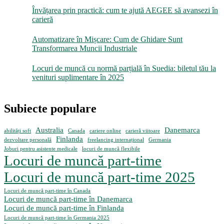
Învățarea prin practică: cum te ajută AEGEE să avansezi în
carieră
Automatizare în Mișcare: Cum de Ghidare Sunt
Transformarea Muncii Industriale
Locuri de muncă cu normă parțială în Suedia: biletul tău la
venituri suplimentare în 2025
Subiecte populare
Australia
Danemarca
abilități soft
Canada
cariere online
carieră viitoare
Finlanda
dezvoltare personală
freelancing internațional
Germania
Joburi pentru asistente medicale
locuri de muncă flexibile
Locuri de muncă part-time
Locuri de muncă part-time 2025
Locuri de muncă part-time în Canada
Locuri de muncă part-time în Danemarca
Locuri de muncă part-time în Finlanda
Locuri de muncă part-time în Germania 2025