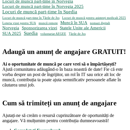
Locuri de muncă part-time în Norvegia
Locuri de muncă part-time în Norvegia 2025
Locuri de muncă part-time în Suedia
Locuri de muncă part-time în Țările de Jos
Locuri de muncă pentru asistenți medicali 2025
Muncă în SUA
Loteria vizei pentru SUA
muncă remote
nomazi digitali
Norvegia
Sponsorizarea vizei
Statele Unite ale Americii
Suedia
SUA 2025
voluntariat AEGEE
Țările de Jos
Adaugă un anunț de angajare GRATUIT!
Ai o oportunitate de muncă pe care vrei să o împărtășești?
Ajută comunitatea adăugând-o în baza noastră de date! Fie că este
vorba despre un post de îngrijitor, un rol în IT sau orice alt loc de
muncă, contribuția ta poate ajuta semnificativ persoanele aflate în
căutarea unui job.
Cum să trimiteți un anunț de angajare
Ajutați-ne să creăm o resursă cuprinzătoare de oportunități de
angajare. Vă mulțumim pentru contribuția dumneavoastră!