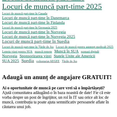
Locuri de muncă part-time 2025
Locuri de muncă part-time în Canada
Locuri de muncă part-time în Danemarca
Locuri de muncă part-time în Finlanda
Locuri de muncă part-time în Germania 2025
Locuri de muncă part-time în Norvegia
Locuri de muncă part-time în Norvegia 2025
Locuri de muncă part-time în Suedia
Locuri de muncă part-time în Țările de Jos
Locuri de muncă pentru asistenți medicali 2025
Muncă în SUA
Loteria vizei pentru SUA
muncă remote
nomazi digitali
Norvegia
Sponsorizarea vizei
Statele Unite ale Americii
Suedia
SUA 2025
voluntariat AEGEE
Țările de Jos
Adaugă un anunț de angajare GRATUIT!
Ai o oportunitate de muncă pe care vrei să o împărtășești?
Ajută comunitatea adăugând-o în baza noastră de date! Fie că este
vorba despre un post de îngrijitor, un rol în IT sau orice alt loc de
muncă, contribuția ta poate ajuta semnificativ persoanele aflate în
căutarea unui job.