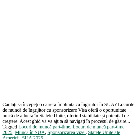
Căutați să începeți o carieră împlinită ca îngrijitor în SUA? Locurile
de muncă de îngrijitor cu sponsorizare Visa oferă o oportunitate
unică de a lucra în Statele Unite, oferind stabilitate și potențial de
creștere. Acest ghid vă va ajuta să navigați în procesul de găsire...
Tagged
Locuri de muncă part-time
,
Locuri de muncă part-time
2025
,
Muncă în SUA
,
Sponsorizarea vizei
,
Statele Unite ale
Americii
,
SUA 2025