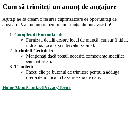
Cum să trimiteți un anunț de angajare
Ajutați-ne să creăm o resursă cuprinzătoare de oportunități de
angajare. Vă mulțumim pentru contribuția dumneavoastră!
Completați Formularul
:
Furnizați detalii despre locul de muncă, cum ar fi titlul,
industria, locația și intervalul salarial.
Includeți Cerințele:
Menționați dacă postul necesită competențe specifice
sau certificări.
Trimiteți:
Faceți clic pe butonul de trimitere pentru a adăuga
oferta de muncă în baza noastră de date.
Home
About
Contact
Privacy
Terms
Scroll
Up