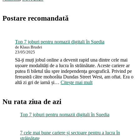
Postare recomandată
Top 7 joburi pentru nomazii digitali în Suedia
de Klaus Brudei
23/05/2025
Să-ți muți jobul online a devenit rapid una dintre cele mai
ușoare modalități de a lucra în străinătate. Aceste cariere ar
putea fi biletul tău spre independența geografică. Privind pe
fereastră către mohorâta Dundas Street West, am oftat. Era o
:
altă zi gri de iarnă și…
Citește mai mult
Top
7
joburi
Nu rata ziua de azi
pentru
nomazii
Top 7 joburi pentru nomazii digitali în Suedia
digitali
în
Suedia
7 cele mai bune cariere și sectoare pentru a lucra în
străinătate