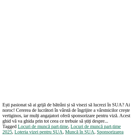
Ești pasionat să ai grijă de bătrâni și să visezi să lucrezi în SUA? Ai
noroc! Cererea de lucrători în vârstă de îngrijire a vârstnicilor crește
vertiginos, iar mulți angajatori oferă sponsorizare pentru viză. Acest
ghid vă va ghida prin tot ceea ce trebuie să știți despre...
Tagged
Locuri de muncă part-time
,
Locuri de muncă part-time
2025
,
Loteria vizei pentru SUA
,
Muncă în SUA
,
Sponsorizarea