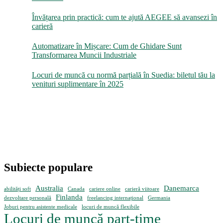
Învățarea prin practică: cum te ajută AEGEE să avansezi în
carieră
Automatizare în Mișcare: Cum de Ghidare Sunt
Transformarea Muncii Industriale
Locuri de muncă cu normă parțială în Suedia: biletul tău la
venituri suplimentare în 2025
Subiecte populare
Australia
Danemarca
abilități soft
Canada
cariere online
carieră viitoare
Finlanda
dezvoltare personală
freelancing internațional
Germania
Joburi pentru asistente medicale
locuri de muncă flexibile
Locuri de muncă part-time