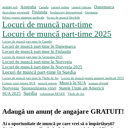
Australia
Danemarca
abilități soft
Canada
cariere online
carieră viitoare
Finlanda
dezvoltare personală
freelancing internațional
Germania
Joburi pentru asistente medicale
locuri de muncă flexibile
Locuri de muncă part-time
Locuri de muncă part-time 2025
Locuri de muncă part-time în Canada
Locuri de muncă part-time în Danemarca
Locuri de muncă part-time în Finlanda
Locuri de muncă part-time în Germania 2025
Locuri de muncă part-time în Norvegia
Locuri de muncă part-time în Norvegia 2025
Locuri de muncă part-time în Suedia
Locuri de muncă part-time în Țările de Jos
Locuri de muncă pentru asistenți medicali 2025
Muncă în SUA
Loteria vizei pentru SUA
muncă remote
nomazi digitali
Norvegia
Sponsorizarea vizei
Statele Unite ale Americii
Suedia
SUA 2025
voluntariat AEGEE
Țările de Jos
Adaugă un anunț de angajare GRATUIT!
Ai o oportunitate de muncă pe care vrei să o împărtășești?