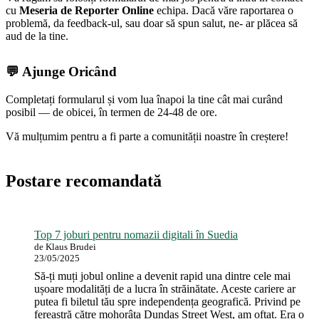
cu
Meseria de Reporter Online
echipa. Dacă văre raportarea o
problemă, da feedback-ul, sau doar să spun salut, ne- ar plăcea să
aud de la tine.
💬 Ajunge Oricând
Completați formularul și vom lua înapoi la tine cât mai curând
posibil — de obicei, în termen de 24-48 de ore.
Vă mulțumim pentru a fi parte a comunității noastre în creștere!
Postare recomandată
Top 7 joburi pentru nomazii digitali în Suedia
de Klaus Brudei
23/05/2025
Să-ți muți jobul online a devenit rapid una dintre cele mai
ușoare modalități de a lucra în străinătate. Aceste cariere ar
putea fi biletul tău spre independența geografică. Privind pe
fereastră către mohorâta Dundas Street West, am oftat. Era o