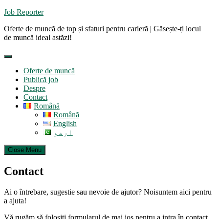
Skip
Job Reporter
to
Oferte de muncă de top și sfaturi pentru carieră | Găsește-ți locul
content
de muncă ideal astăzi!
Oferte de muncă
Publică job
Despre
Contact
Română
Română
English
اردو
Close Menu
Contact
Ai o întrebare, sugestie sau nevoie de ajutor? Noisuntem aici pentru
a ajuta!
Vă rugăm să folosiți formularul de mai jos pentru a intra în contact