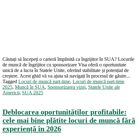
Căutați să începeți o carieră împlinită ca îngrijitor în SUA? Locurile
de muncă de îngrijitor cu sponsorizare Visa oferă o oportunitate
unică de a lucra în Statele Unite, oferind stabilitate și potențial de
creștere. Acest ghid vă va ajuta să navigați în procesul de găsire...
Tagged
Locuri de muncă part-time
,
Locuri de muncă part-time
2025
,
Muncă în SUA
,
Sponsorizarea vizei
,
Statele Unite ale
Americii
,
SUA 2025
Deblocarea oportunităților profitabile:
cele mai bine plătite locuri de muncă fără
experiență în 2026