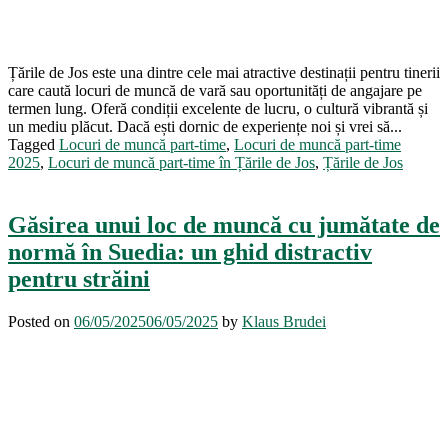
Țările de Jos este una dintre cele mai atractive destinații pentru tinerii
care caută locuri de muncă de vară sau oportunități de angajare pe
termen lung. Oferă condiții excelente de lucru, o cultură vibrantă și
un mediu plăcut. Dacă ești dornic de experiențe noi și vrei să...
Tagged
Locuri de muncă part-time
,
Locuri de muncă part-time
2025
,
Locuri de muncă part-time în Țările de Jos
,
Țările de Jos
Găsirea unui loc de muncă cu jumătate de
normă în Suedia: un ghid distractiv
pentru străini
Posted on
06/05/2025
06/05/2025
by
Klaus Brudei