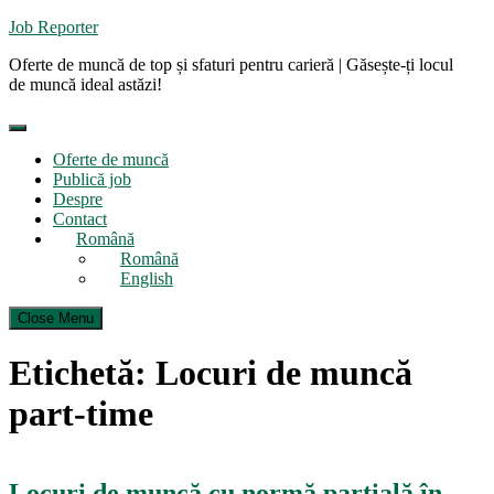
Skip
Job Reporter
to
Oferte de muncă de top și sfaturi pentru carieră | Găsește-ți locul
content
de muncă ideal astăzi!
Oferte de muncă
Publică job
Despre
Contact
Română
Română
English
Close Menu
Etichetă:
Locuri de muncă
part-time
Locuri de muncă cu normă parțială în