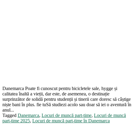
Danemarca Poate fi cunoscut pentru bicicletele sale, hygge și
calitatea înaltă a vieții, dar este, de asemenea, o destinație
surprinzător de solidă pentru studenții și tinerii care doresc să câștige
niște bani în plus. fie tuSă studiezi acolo sau doar să iei o aventură în
anul...
Tagged
Danemarca
,
Locuri de muncă part-time
,
Locuri de muncă
part-time 2025
,
Locuri de muncă part-time în Danemarca