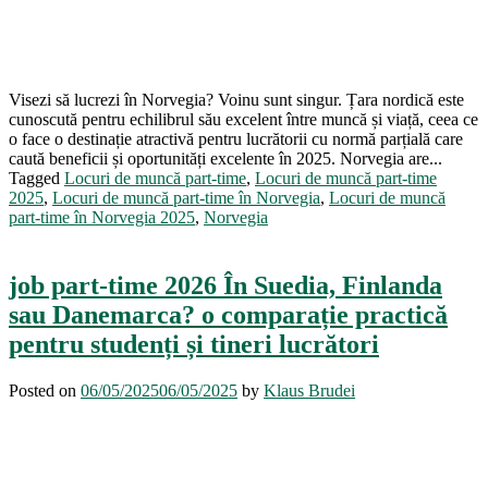
Visezi să lucrezi în Norvegia? Voinu sunt singur. Țara nordică este
cunoscută pentru echilibrul său excelent între muncă și viață, ceea ce
o face o destinație atractivă pentru lucrătorii cu normă parțială care
caută beneficii și oportunități excelente în 2025. Norvegia are...
Tagged
Locuri de muncă part-time
,
Locuri de muncă part-time
2025
,
Locuri de muncă part-time în Norvegia
,
Locuri de muncă
part-time în Norvegia 2025
,
Norvegia
job part-time 2026 În Suedia, Finlanda
sau Danemarca? o comparație practică
pentru studenți și tineri lucrători
Posted on
06/05/2025
06/05/2025
by
Klaus Brudei