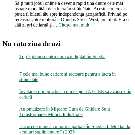
Să-ți muți jobul online a devenit rapid una dintre cele mai
ușoare modalități de a lucra în străinătate. Aceste cariere ar
putea fi biletul tău spre independența geografică. Privind pe
fereastră către mohorâta Dundas Street West, am oftat. Era o
:
altă zi gri de iarnă și…
Citește mai mult
Top
7
joburi
Nu rata ziua de azi
pentru
nomazii
Top 7 joburi pentru nomazii digitali în Suedia
digitali
în
Suedia
7 cele mai bune cariere și sectoare pentru a lucra în
străinătate
Învățarea prin practică: cum te ajută AEGEE să avansezi în
carieră
Automatizare în Mișcare: Cum de Ghidare Sunt
Transformarea Muncii Industriale
Locuri de muncă cu normă parțială în Suedia: biletul tău la
venituri suplimentare în 2025