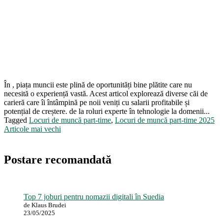
În , piața muncii este plină de oportunități bine plătite care nu
necesită o experiență vastă. Acest articol explorează diverse căi de
carieră care îi întâmpină pe noii veniți cu salarii profitabile și
potențial de creștere. de la roluri experte în tehnologie la domenii...
Tagged
Locuri de muncă part-time
,
Locuri de muncă part-time 2025
Navigare
Articole mai vechi
în
articole
Postare recomandată
Top 7 joburi pentru nomazii digitali în Suedia
de Klaus Brudei
23/05/2025