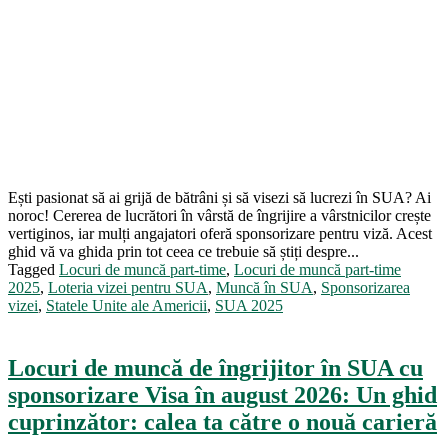
Ești pasionat să ai grijă de bătrâni și să visezi să lucrezi în SUA? Ai
noroc! Cererea de lucrători în vârstă de îngrijire a vârstnicilor crește
vertiginos, iar mulți angajatori oferă sponsorizare pentru viză. Acest
ghid vă va ghida prin tot ceea ce trebuie să știți despre...
Tagged
Locuri de muncă part-time
,
Locuri de muncă part-time
2025
,
Loteria vizei pentru SUA
,
Muncă în SUA
,
Sponsorizarea
vizei
,
Statele Unite ale Americii
,
SUA 2025
Locuri de muncă de îngrijitor în SUA cu
sponsorizare Visa în august 2026: Un ghid
cuprinzător: calea ta către o nouă carieră