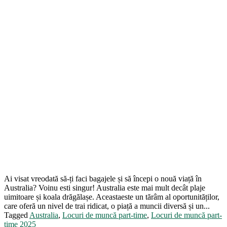
Ai visat vreodată să-ți faci bagajele și să începi o nouă viață în
Australia? Voinu esti singur! Australia este mai mult decât plaje
uimitoare și koala drăgălașe. Aceastaeste un tărâm al oportunităților,
care oferă un nivel de trai ridicat, o piață a muncii diversă și un...
Tagged
Australia
,
Locuri de muncă part-time
,
Locuri de muncă part-
time 2025