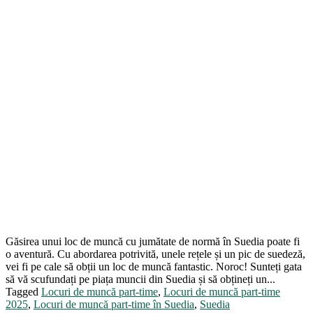
Găsirea unui loc de muncă cu jumătate de normă în Suedia poate fi
o aventură. Cu abordarea potrivită, unele rețele și un pic de suedeză,
vei fi pe cale să obții un loc de muncă fantastic. Noroc! Sunteți gata
să vă scufundați pe piața muncii din Suedia și să obțineți un...
Tagged
Locuri de muncă part-time
,
Locuri de muncă part-time
2025
,
Locuri de muncă part-time în Suedia
,
Suedia