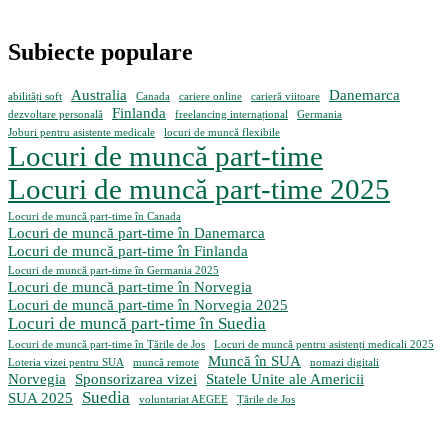
Subiecte populare
Australia
Danemarca
abilități soft
Canada
cariere online
carieră viitoare
Finlanda
dezvoltare personală
freelancing internațional
Germania
Joburi pentru asistente medicale
locuri de muncă flexibile
Locuri de muncă part-time
Locuri de muncă part-time 2025
Locuri de muncă part-time în Canada
Locuri de muncă part-time în Danemarca
Locuri de muncă part-time în Finlanda
Locuri de muncă part-time în Germania 2025
Locuri de muncă part-time în Norvegia
Locuri de muncă part-time în Norvegia 2025
Locuri de muncă part-time în Suedia
Locuri de muncă part-time în Țările de Jos
Locuri de muncă pentru asistenți medicali 2025
Muncă în SUA
Loteria vizei pentru SUA
muncă remote
nomazi digitali
Norvegia
Sponsorizarea vizei
Statele Unite ale Americii
Suedia
SUA 2025
voluntariat AEGEE
Țările de Jos