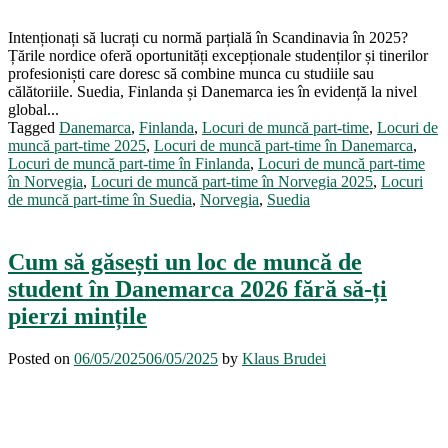
Intenționați să lucrați cu normă parțială în Scandinavia în 2025?
Țările nordice oferă oportunități excepționale studenților și tinerilor
profesioniști care doresc să combine munca cu studiile sau
călătoriile. Suedia, Finlanda și Danemarca ies în evidență la nivel
global...
Tagged
Danemarca
,
Finlanda
,
Locuri de muncă part-time
,
Locuri de
muncă part-time 2025
,
Locuri de muncă part-time în Danemarca
,
Locuri de muncă part-time în Finlanda
,
Locuri de muncă part-time
în Norvegia
,
Locuri de muncă part-time în Norvegia 2025
,
Locuri
de muncă part-time în Suedia
,
Norvegia
,
Suedia
Cum să găsești un loc de muncă de
student în Danemarca 2026 fără să-ți
pierzi mințile
Posted on
06/05/2025
06/05/2025
by
Klaus Brudei