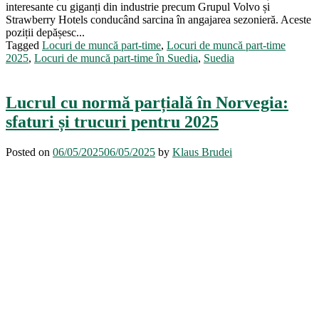
interesante cu giganți din industrie precum Grupul Volvo și
Strawberry Hotels conducând sarcina în angajarea sezonieră. Aceste
poziții depășesc...
Tagged
Locuri de muncă part-time
,
Locuri de muncă part-time
2025
,
Locuri de muncă part-time în Suedia
,
Suedia
Lucrul cu normă parțială în Norvegia:
sfaturi și trucuri pentru 2025
Posted on
06/05/2025
06/05/2025
by
Klaus Brudei