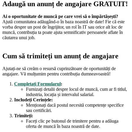
Adaugă un anunț de angajare GRATUIT!
Ai o oportunitate de muncă pe care vrei să o împărtășești?
Ajută comunitatea adăugând-o în baza noastră de date! Fie că este
vorba despre un post de îngrijitor, un rol în IT sau orice alt loc de
muncă, contribuția ta poate ajuta semnificativ persoanele aflate în
căutarea unui job.
Cum să trimiteți un anunț de angajare
Ajutați-ne să creăm o resursă cuprinzătoare de oportunități de
angajare. Vă mulțumim pentru contribuția dumneavoastră!
Completați Formularul
:
Furnizați detalii despre locul de muncă, cum ar fi titlul,
industria, locația și intervalul salarial.
Includeți Cerințele:
Menționați dacă postul necesită competențe specifice
sau certificări.
Trimiteți:
Faceți clic pe butonul de trimitere pentru a adăuga
oferta de muncă în baza noastră de date.