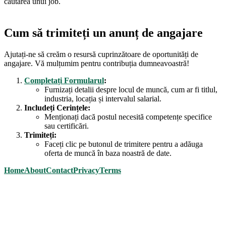
căutarea unui job.
Cum să trimiteți un anunț de angajare
Ajutați-ne să creăm o resursă cuprinzătoare de oportunități de
angajare. Vă mulțumim pentru contribuția dumneavoastră!
Completați Formularul
:
Furnizați detalii despre locul de muncă, cum ar fi titlul,
industria, locația și intervalul salarial.
Includeți Cerințele:
Menționați dacă postul necesită competențe specifice
sau certificări.
Trimiteți:
Faceți clic pe butonul de trimitere pentru a adăuga
oferta de muncă în baza noastră de date.
Home
About
Contact
Privacy
Terms
Scroll
Up