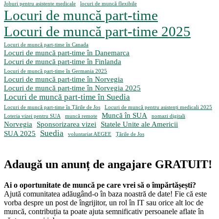
Joburi pentru asistente medicale
locuri de muncă flexibile
Locuri de muncă part-time
Locuri de muncă part-time 2025
Locuri de muncă part-time în Canada
Locuri de muncă part-time în Danemarca
Locuri de muncă part-time în Finlanda
Locuri de muncă part-time în Germania 2025
Locuri de muncă part-time în Norvegia
Locuri de muncă part-time în Norvegia 2025
Locuri de muncă part-time în Suedia
Locuri de muncă part-time în Țările de Jos
Locuri de muncă pentru asistenți medicali 2025
Muncă în SUA
Loteria vizei pentru SUA
muncă remote
nomazi digitali
Norvegia
Sponsorizarea vizei
Statele Unite ale Americii
Suedia
SUA 2025
voluntariat AEGEE
Țările de Jos
Adaugă un anunț de angajare GRATUIT!
Ai o oportunitate de muncă pe care vrei să o împărtășești?
Ajută comunitatea adăugând-o în baza noastră de date! Fie că este
vorba despre un post de îngrijitor, un rol în IT sau orice alt loc de
muncă, contribuția ta poate ajuta semnificativ persoanele aflate în