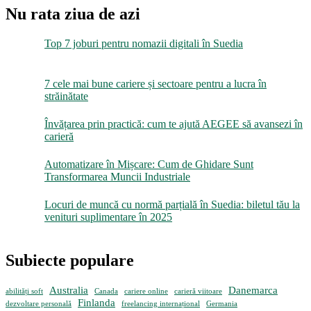
joburi
Nu rata ziua de azi
pentru
nomazii
Top 7 joburi pentru nomazii digitali în Suedia
digitali
în
Suedia
7 cele mai bune cariere și sectoare pentru a lucra în
străinătate
Învățarea prin practică: cum te ajută AEGEE să avansezi în
carieră
Automatizare în Mișcare: Cum de Ghidare Sunt
Transformarea Muncii Industriale
Locuri de muncă cu normă parțială în Suedia: biletul tău la
venituri suplimentare în 2025
Subiecte populare
Australia
Danemarca
abilități soft
Canada
cariere online
carieră viitoare
Finlanda
dezvoltare personală
freelancing internațional
Germania