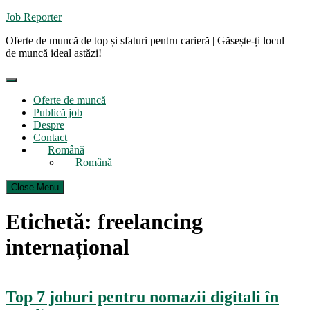
Skip
Job Reporter
to
Oferte de muncă de top și sfaturi pentru carieră | Găsește-ți locul
content
de muncă ideal astăzi!
Oferte de muncă
Publică job
Despre
Contact
Română
Română
Close Menu
Etichetă:
freelancing
internațional
Top 7 joburi pentru nomazii digitali în