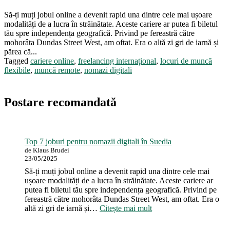
Să-ți muți jobul online a devenit rapid una dintre cele mai ușoare
modalități de a lucra în străinătate. Aceste cariere ar putea fi biletul
tău spre independența geografică. Privind pe fereastră către
mohorâta Dundas Street West, am oftat. Era o altă zi gri de iarnă și
părea că...
Tagged
cariere online
,
freelancing internațional
,
locuri de muncă
flexibile
,
muncă remote
,
nomazi digitali
Postare recomandată
Top 7 joburi pentru nomazii digitali în Suedia
de Klaus Brudei
23/05/2025
Să-ți muți jobul online a devenit rapid una dintre cele mai
ușoare modalități de a lucra în străinătate. Aceste cariere ar
putea fi biletul tău spre independența geografică. Privind pe
fereastră către mohorâta Dundas Street West, am oftat. Era o
:
altă zi gri de iarnă și…
Citește mai mult
Top
7