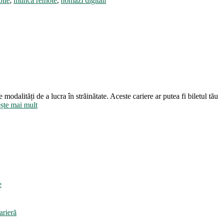
bile
,
muncă remote
,
nomazi digitali
 modalități de a lucra în străinătate. Aceste cariere ar putea fi biletul 
:
ește mai mult
Top
7
joburi
pentru
nomazii
digitali
în
Suedia
e
arieră