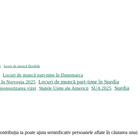
e
locuri de muncă flexibile
Locuri de muncă part-time în Danemarca
Locuri de muncă part-time în Suedia
e în Norvegia 2025
Suedia
Sponsorizarea vizei
Statele Unite ale Americii
SUA 2025
ntribuția ta poate ajuta semnificativ persoanele aflate în căutarea unui