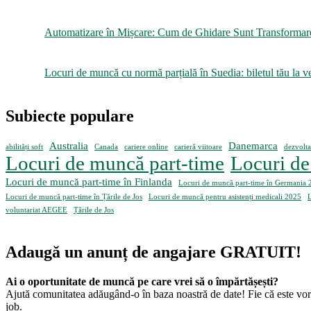
Automatizare în Mișcare: Cum de Ghidare Sunt Transformare
Locuri de muncă cu normă parțială în Suedia: biletul tău la v
Subiecte populare
Australia
Danemarca
abilități soft
Canada
cariere online
carieră viitoare
dezvolta
Locuri de muncă part-time
Locuri de
Locuri de muncă part-time în Finlanda
Locuri de muncă part-time în Germania 
Locuri de muncă part-time în Țările de Jos
Locuri de muncă pentru asistenți medicali 2025
L
voluntariat AEGEE
Țările de Jos
Adaugă un anunț de angajare GRATUIT!
Ai o oportunitate de muncă pe care vrei să o împărtășești?
Ajută comunitatea adăugând-o în baza noastră de date! Fie că este vorba
job.