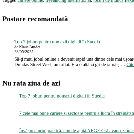
Tagged
cariere online
,
freelancing internațional
,
locuri de muncă flexi
Postare recomandată
Top 7 joburi pentru nomazii digitali în Suedia
de Klaus Brudei
23/05/2025
Să-ți muți jobul online a devenit rapid una dintre cele mai ușoare
Dundas Street West, am oftat. Era o altă zi gri de iarnă și…
Cit
Nu rata ziua de azi
Top 7 joburi pentru nomazii digitali în Suedia
7 cele mai bune cariere și sectoare pentru a lucra în străinătat
Învățarea prin practică: cum te ajută AEGEE să avansezi în c