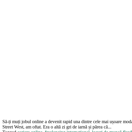
Să-ți muți jobul online a devenit rapid una dintre cele mai ușoare modal
Street West, am oftat. Era o altă zi gri de iarnă și părea că...