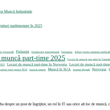
a Muncii Industriale
enituri suplimentare în 2025
Finlanda
re personală
freelancing internațional
Germania
Joburi pentru asistente medical
 muncă part-time 2025
Locuri de muncă part-time în Canada
Locuri de muncă part-time în Norvegia
Locuri de muncă part-tim
2025
Muncă în SUA
Norvegia
oteria vizei pentru SUA
muncă remote
nomazi digitali
 despre un post de îngrijitor, un rol în IT sau orice alt loc de muncă, co