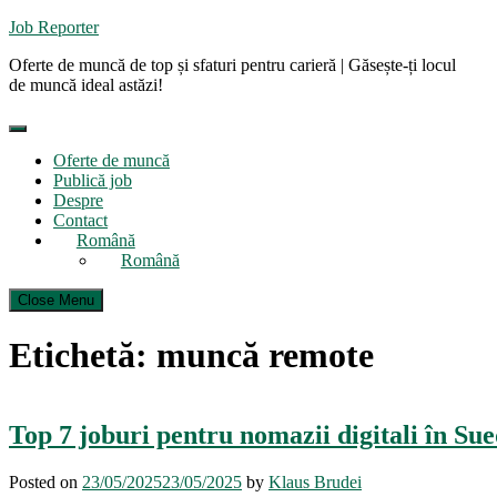
Skip
Job Reporter
to
Oferte de muncă de top și sfaturi pentru carieră | Găsește-ți locul
content
de muncă ideal astăzi!
Oferte de muncă
Publică job
Despre
Contact
Română
Română
Close Menu
Etichetă:
muncă remote
Top 7 joburi pentru nomazii digitali în Sue
Posted on
23/05/2025
23/05/2025
by
Klaus Brudei